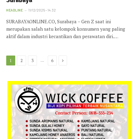
Surabaya
HEADLINE
11/12/2025 - 14:32
SURABAYAONLINE.CO, Surabaya – Gen Z saat ini
merupakan salah satu kelompok konsumen yang paling
aktif dalam industri kecantikan dan perawatan diri.…
Next
…
1
2
3
6