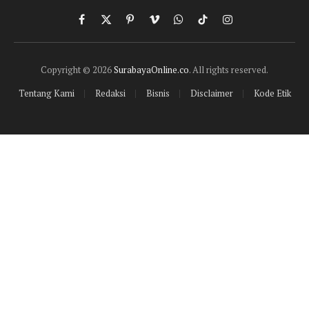
Facebook
X
Pinterest
Vimeo
WhatsApp
TikTok
Instagram
(Twitter)
Copyright © 2026
SurabayaOnline.co
. All rights reserved.
Tentang Kami
Redaksi
Bisnis
Disclaimer
Kode Etik