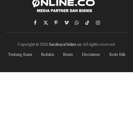
Facebook
X
Pinterest
Vimeo
WhatsApp
TikTok
Instagram
(Twitter)
Copyright © 2026
SurabayaOnline.co
. All rights reserved.
Tentang Kami
Redaksi
Bisnis
Disclaimer
Kode Etik