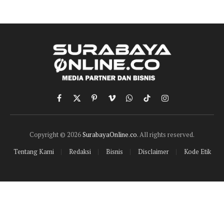
Facebook
X
Pinterest
Vimeo
WhatsApp
TikTok
Instagram
(Twitter)
Copyright © 2026
SurabayaOnline.co
. All rights reserved.
Tentang Kami
Redaksi
Bisnis
Disclaimer
Kode Etik