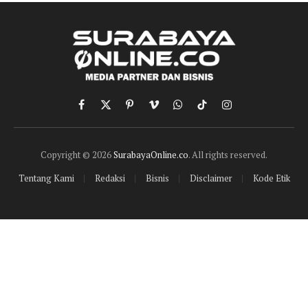
Facebook
X
Pinterest
Vimeo
WhatsApp
TikTok
Instagram
(Twitter)
Copyright © 2026
SurabayaOnline.co
. All rights reserved.
Tentang Kami
Redaksi
Bisnis
Disclaimer
Kode Etik