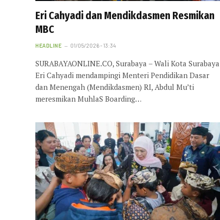
Eri Cahyadi dan Mendikdasmen Resmikan
MBC
HEADLINE
01/05/2026 - 13:34
SURABAYAONLINE.CO, Surabaya – Wali Kota Surabaya
Eri Cahyadi mendampingi Menteri Pendidikan Dasar
dan Menengah (Mendikdasmen) RI, Abdul Mu’ti
meresmikan MuhlaS Boarding…