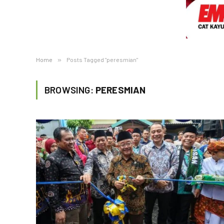
Home
»
Posts Tagged "peresmian"
BROWSING:
PERESMIAN