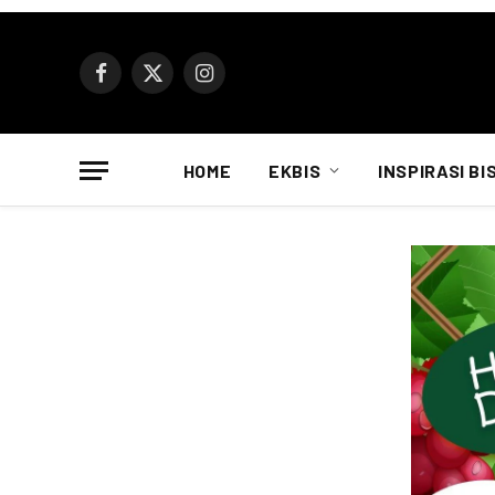
Facebook
X
Instagram
(Twitter)
HOME
EKBIS
INSPIRASI BI