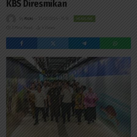
KBS Diresmikan
By
Rizki
23/12/2024 - 15:16
HEADLINE
3 Mins Read
4
Views