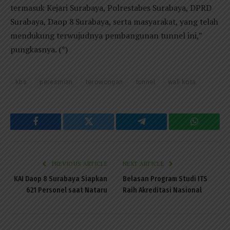
termasuk Kejari Surabaya, Polrestabes Surabaya, DPRD
Surabaya, Daop 8 Surabaya, serta masyarakat, yang telah
mendukung terwujudnya pembangunan tunnel ini,”
pungkasnya. (*)
kbs
peresmian
terowongan
tunnel
wali kota
Facebook
Twitter
Telegram
WhatsAp
PREVIOUS ARTICLE
NEXT ARTICLE
KAI Daop 8 Surabaya Siapkan
Belasan Program Studi ITS
621 Personel saat Nataru
Raih Akreditasi Nasional