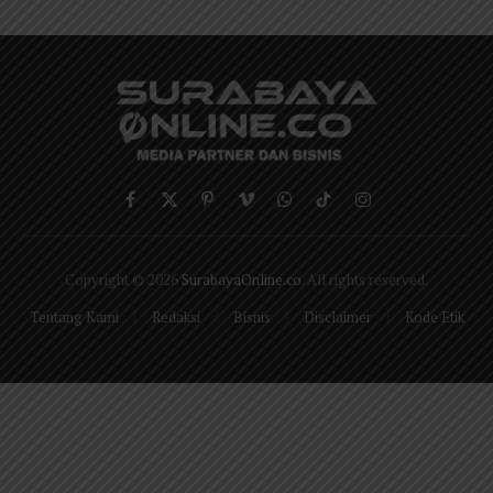
Facebook
X
Pinterest
Vimeo
WhatsApp
TikTok
Instagram
(Twitter)
Copyright © 2026
SurabayaOnline.co
. All rights reserved.
Tentang Kami
Redaksi
Bisnis
Disclaimer
Kode Etik