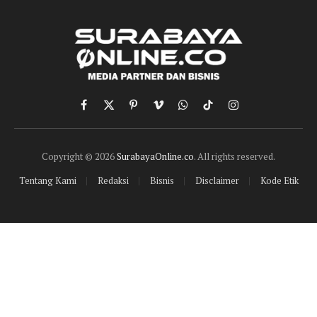
Facebook
X
Pinterest
Vimeo
WhatsApp
TikTok
Instagram
(Twitter)
Copyright © 2026
SurabayaOnline.co
. All rights reserved.
Tentang Kami
Redaksi
Bisnis
Disclaimer
Kode Etik