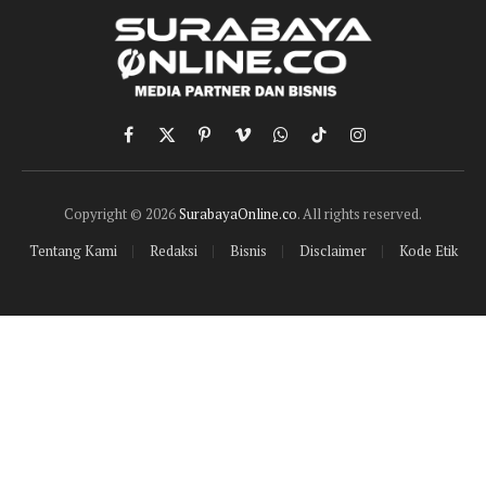
Facebook
X
Pinterest
Vimeo
WhatsApp
TikTok
Instagram
(Twitter)
Copyright © 2026
SurabayaOnline.co
. All rights reserved.
Tentang Kami
Redaksi
Bisnis
Disclaimer
Kode Etik