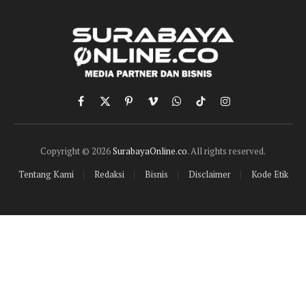
Facebook
X
Pinterest
Vimeo
WhatsApp
TikTok
Instagram
(Twitter)
Copyright © 2026
SurabayaOnline.co
. All rights reserved.
Tentang Kami
Redaksi
Bisnis
Disclaimer
Kode Etik