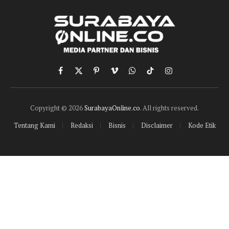
Facebook
X
Pinterest
Vimeo
WhatsApp
TikTok
Instagram
(Twitter)
Copyright © 2026
SurabayaOnline.co
. All rights reserved.
Tentang Kami
Redaksi
Bisnis
Disclaimer
Kode Etik