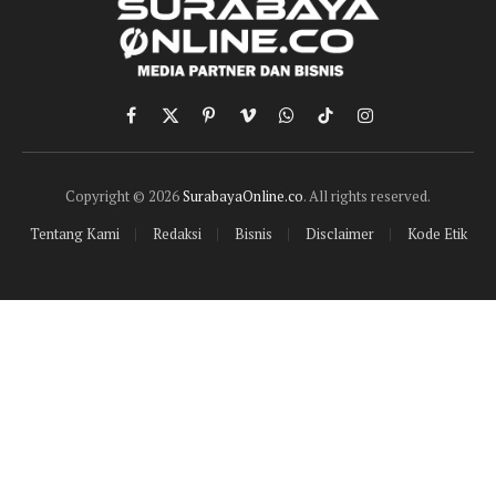
Facebook
X
Pinterest
Vimeo
WhatsApp
TikTok
Instagram
(Twitter)
Copyright © 2026
SurabayaOnline.co
. All rights reserved.
Tentang Kami
Redaksi
Bisnis
Disclaimer
Kode Etik