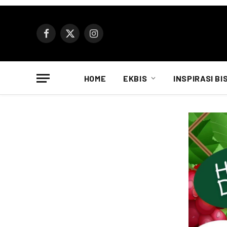
Facebook
X
Instagram
(Twitter)
HOME
EKBIS
INSPIRASI BI