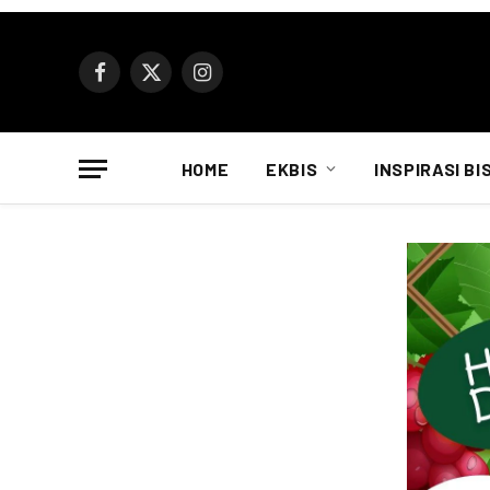
Facebook
X
Instagram
(Twitter)
HOME
EKBIS
INSPIRASI BI