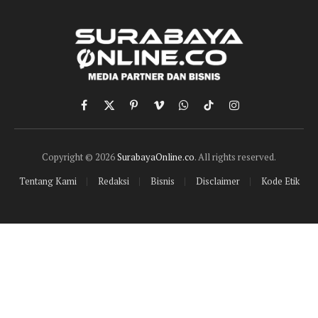
Facebook
X
Pinterest
Vimeo
WhatsApp
TikTok
Instagram
(Twitter)
Copyright © 2026
SurabayaOnline.co
. All rights reserved.
Tentang Kami
Redaksi
Bisnis
Disclaimer
Kode Etik