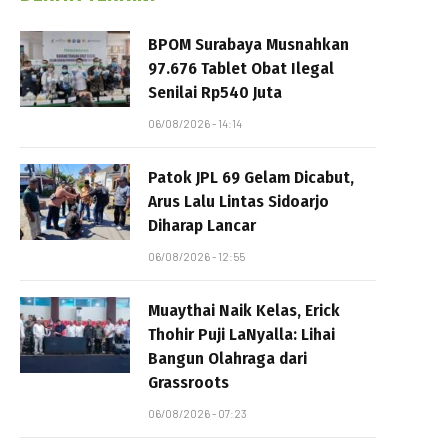
BPOM Surabaya Musnahkan
97.676 Tablet Obat Ilegal
Senilai Rp540 Juta
06/08/2026 - 14:14
Patok JPL 69 Gelam Dicabut,
Arus Lalu Lintas Sidoarjo
Diharap Lancar
06/08/2026 - 12:55
Muaythai Naik Kelas, Erick
Thohir Puji LaNyalla: Lihai
Bangun Olahraga dari
Grassroots
06/08/2026 - 07:23