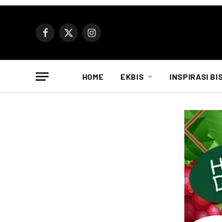
Facebook
X
Instagram
(Twitter)
HOME
EKBIS
INSPIRASI BI