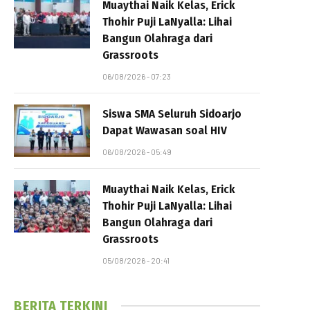
Muaythai Naik Kelas, Erick
Thohir Puji LaNyalla: Lihai
Bangun Olahraga dari
Grassroots
06/08/2026 - 07:23
Siswa SMA Seluruh Sidoarjo
Dapat Wawasan soal HIV
06/08/2026 - 05:49
Muaythai Naik Kelas, Erick
Thohir Puji LaNyalla: Lihai
Bangun Olahraga dari
Grassroots
05/08/2026 - 20:41
BERITA TERKINI