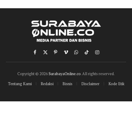
Facebook
X
Pinterest
Vimeo
WhatsApp
TikTok
Instagram
(Twitter)
Copyright © 2026
SurabayaOnline.co
. All rights reserved.
Tentang Kami
Redaksi
Bisnis
Disclaimer
Kode Etik