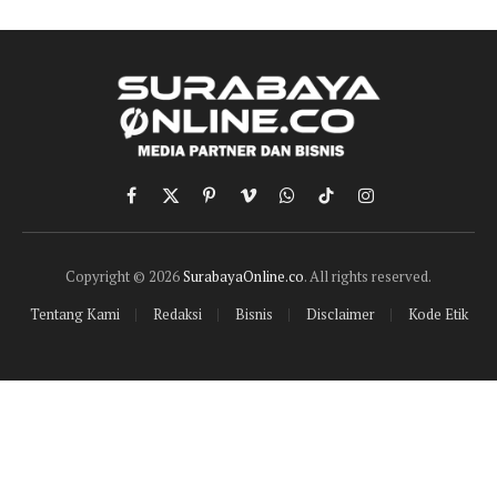
Facebook
X
Pinterest
Vimeo
WhatsApp
TikTok
Instagram
(Twitter)
Copyright © 2026
SurabayaOnline.co
. All rights reserved.
Tentang Kami
Redaksi
Bisnis
Disclaimer
Kode Etik