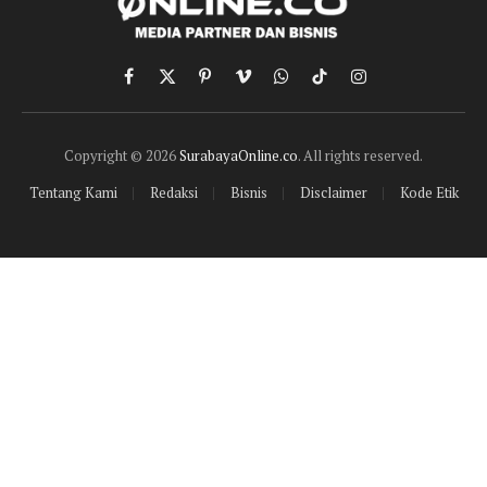
Facebook
X
Pinterest
Vimeo
WhatsApp
TikTok
Instagram
(Twitter)
Copyright © 2026
SurabayaOnline.co
. All rights reserved.
Tentang Kami
Redaksi
Bisnis
Disclaimer
Kode Etik