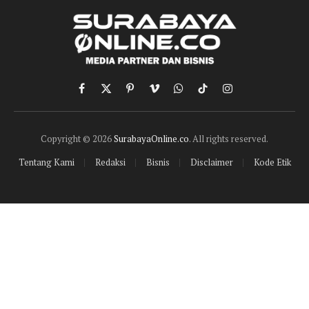
Facebook
X
Pinterest
Vimeo
WhatsApp
TikTok
Instagram
(Twitter)
Copyright © 2026
SurabayaOnline.co
. All rights reserved.
Tentang Kami
Redaksi
Bisnis
Disclaimer
Kode Etik