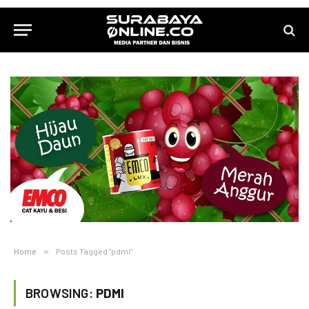
Home
»
Posts Tagged "pdmi"
BROWSING:
PDMI