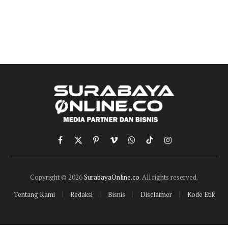
Facebook
X
Pinterest
Vimeo
WhatsApp
TikTok
Instagram
(Twitter)
Copyright © 2026
SurabayaOnline.co
. All rights reserved.
Tentang Kami
Redaksi
Bisnis
Disclaimer
Kode Etik