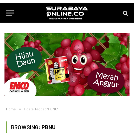
Home
»
Posts Tagged "PBNU"
BROWSING:
PBNU