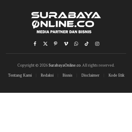
Facebook
X
Pinterest
Vimeo
WhatsApp
TikTok
Instagram
(Twitter)
Copyright © 2026
SurabayaOnline.co
. All rights reserved.
Tentang Kami
Redaksi
Bisnis
Disclaimer
Kode Etik