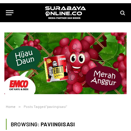
Home
»
Posts Tagged "paviingisasi"
BROWSING:
PAVIINGISASI