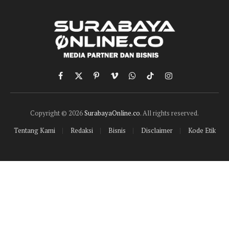
Facebook
X
Pinterest
Vimeo
WhatsApp
TikTok
Instagram
(Twitter)
Copyright © 2026
SurabayaOnline.co
. All rights reserved.
Tentang Kami
Redaksi
Bisnis
Disclaimer
Kode Etik