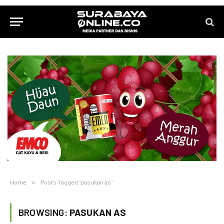
Home
»
Posts Tagged "pasukan as"
BROWSING:
PASUKAN AS