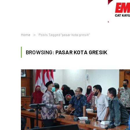
Home
»
Posts Tagged "pasar kota gresik"
BROWSING:
PASAR KOTA GRESIK