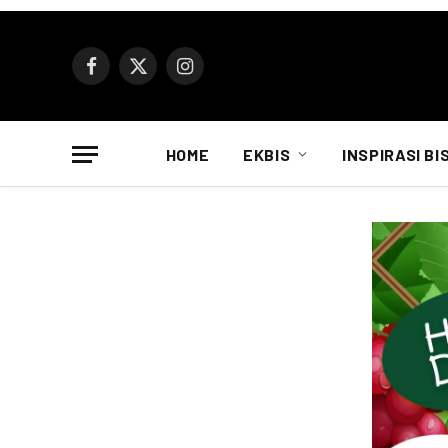
Facebook
X
Instagram
(Twitter)
HOME
EKBIS
INSPIRASI BI