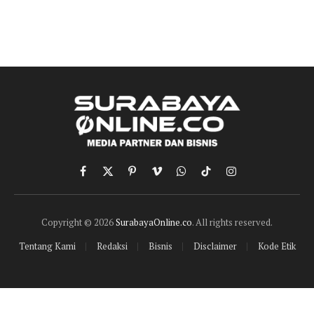
Facebook
X
Pinterest
Vimeo
WhatsApp
TikTok
Instagram
(Twitter)
Copyright © 2026
SurabayaOnline.co
. All rights reserved.
Tentang Kami
Redaksi
Bisnis
Disclaimer
Kode Etik