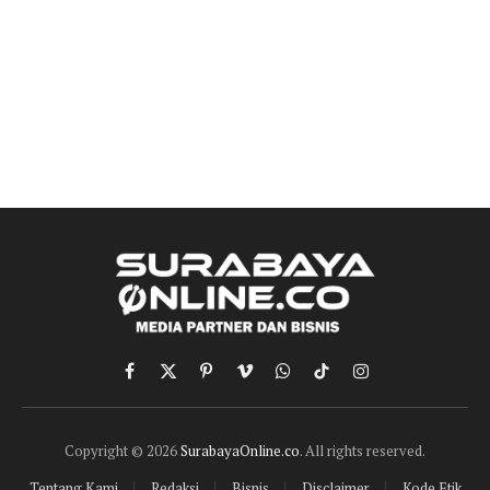
Facebook
X
Pinterest
Vimeo
WhatsApp
TikTok
Instagram
(Twitter)
Copyright © 2026
SurabayaOnline.co
. All rights reserved.
Tentang Kami
Redaksi
Bisnis
Disclaimer
Kode Etik