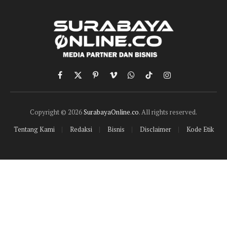
Facebook
X
Pinterest
Vimeo
WhatsApp
TikTok
Instagram
(Twitter)
Copyright © 2026
SurabayaOnline.co
. All rights reserved.
Tentang Kami
Redaksi
Bisnis
Disclaimer
Kode Etik