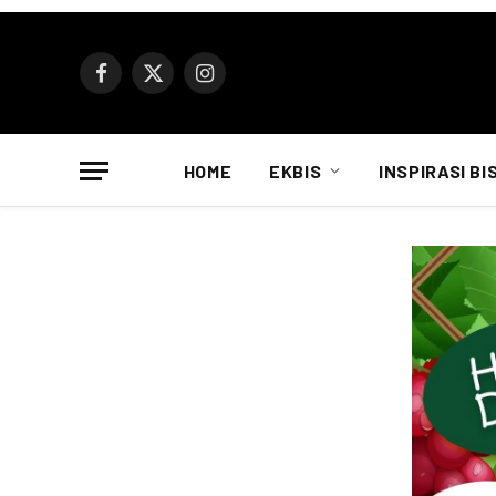
Facebook
X
Instagram
(Twitter)
HOME
EKBIS
INSPIRASI BI