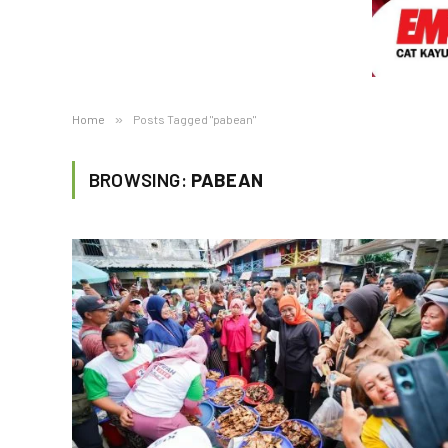
Home
»
Posts Tagged "pabean"
BROWSING:
PABEAN