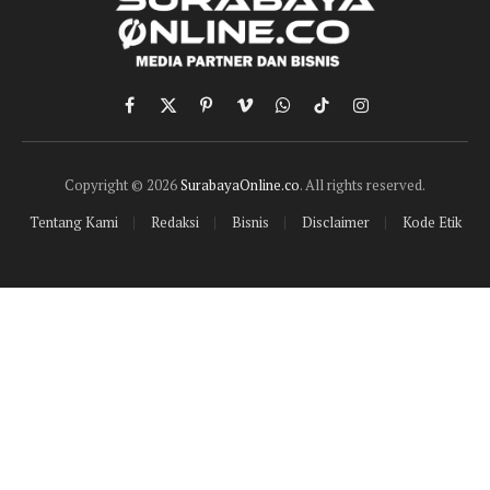
Facebook
X
Pinterest
Vimeo
WhatsApp
TikTok
Instagram
(Twitter)
Copyright © 2026
SurabayaOnline.co
. All rights reserved.
Tentang Kami
Redaksi
Bisnis
Disclaimer
Kode Etik