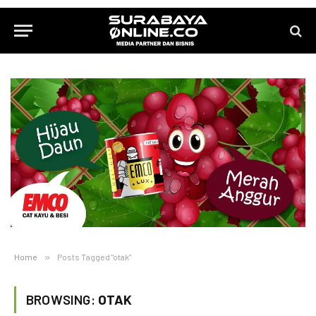
Home
»
Posts Tagged "otak"
BROWSING:
OTAK