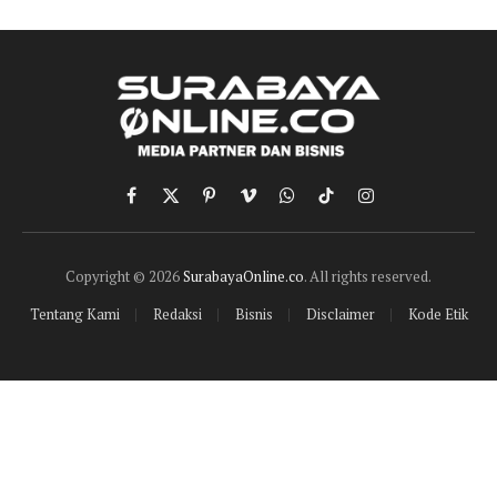
Facebook
X
Pinterest
Vimeo
WhatsApp
TikTok
Instagram
(Twitter)
Copyright © 2026
SurabayaOnline.co
. All rights reserved.
Tentang Kami
Redaksi
Bisnis
Disclaimer
Kode Etik