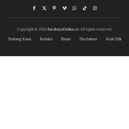
Facebook
X
Pinterest
Vimeo
WhatsApp
TikTok
Instagram
(Twitter)
Copyright © 2026
SurabayaOnline.co
. All rights reserved.
Tentang Kami
Redaksi
Bisnis
Disclaimer
Kode Etik