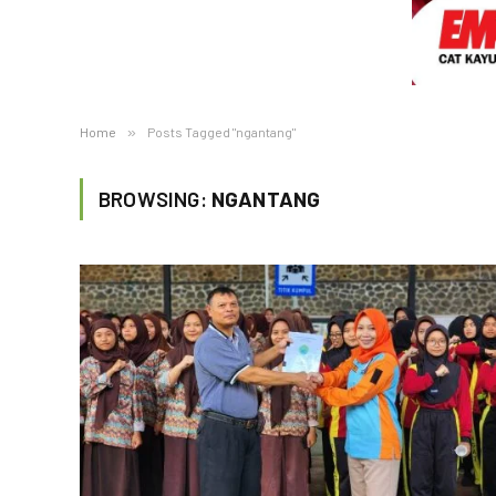
Home
»
Posts Tagged "ngantang"
BROWSING:
NGANTANG