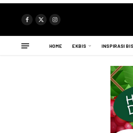
Facebook
X
Instagram
(Twitter)
HOME
EKBIS
INSPIRASI BI