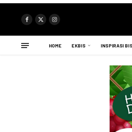
Facebook
X
Instagram
(Twitter)
HOME
EKBIS
INSPIRASI BI