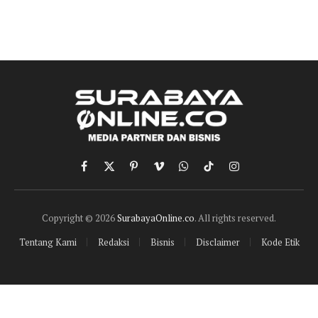
Facebook
X
Pinterest
Vimeo
WhatsApp
TikTok
Instagram
(Twitter)
Copyright © 2026
SurabayaOnline.co
. All rights reserved.
Tentang Kami
Redaksi
Bisnis
Disclaimer
Kode Etik