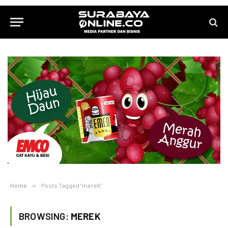
Home
»
Posts Tagged "merek"
BROWSING:
MEREK