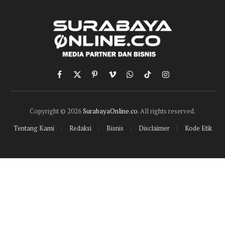
Facebook
X
Pinterest
Vimeo
WhatsApp
TikTok
Instagram
(Twitter)
Copyright © 2026
SurabayaOnline.co
. All rights reserved.
Tentang Kami
Redaksi
Bisnis
Disclaimer
Kode Etik