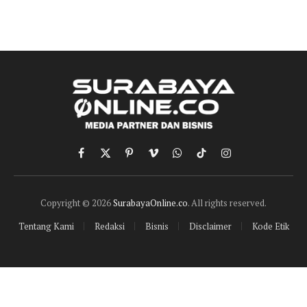
Facebook
X
Pinterest
Vimeo
WhatsApp
TikTok
Instagram
(Twitter)
Copyright © 2026
SurabayaOnline.co
. All rights reserved.
Tentang Kami
Redaksi
Bisnis
Disclaimer
Kode Etik