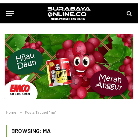
Home
»
Posts Tagged "ma"
BROWSING:
MA