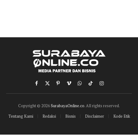
Facebook
X
Pinterest
Vimeo
WhatsApp
TikTok
Instagram
(Twitter)
Copyright © 2026
SurabayaOnline.co
. All rights reserved.
Tentang Kami
Redaksi
Bisnis
Disclaimer
Kode Etik