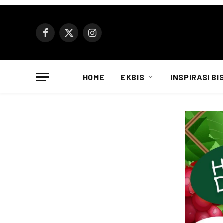
Facebook
X
Instagram
(Twitter)
HOME
EKBIS
INSPIRASI BI