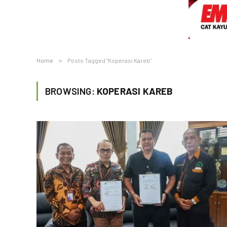
Home
»
Posts Tagged "Koperasi Kareb"
BROWSING:
KOPERASI KAREB