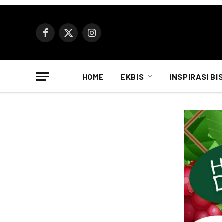
Facebook
X
Instagram
(Twitter)
HOME
EKBIS
INSPIRASI BI