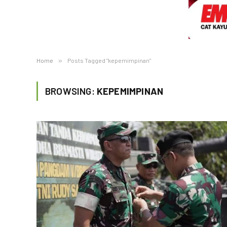
Home
»
Posts Tagged "kepemimpinan"
BROWSING:
KEPEMIMPINAN