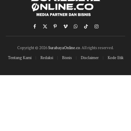
Facebook
X
Pinterest
Vimeo
WhatsApp
TikTok
Instagram
(Twitter)
Copyright © 2026
SurabayaOnline.co
. All rights reserved.
Tentang Kami
Redaksi
Bisnis
Disclaimer
Kode Etik