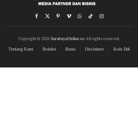
Facebook
X
Pinterest
Vimeo
WhatsApp
TikTok
Instagram
(Twitter)
Copyright © 2026
SurabayaOnline.co
. All rights reserved.
Tentang Kami
Redaksi
Bisnis
Disclaimer
Kode Etik