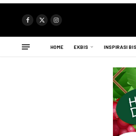
Facebook
X
Instagram
(Twitter)
HOME
EKBIS
INSPIRASI BI