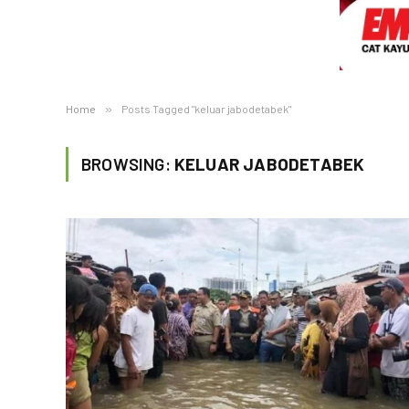
Home
»
Posts Tagged "keluar jabodetabek"
BROWSING:
KELUAR JABODETABEK