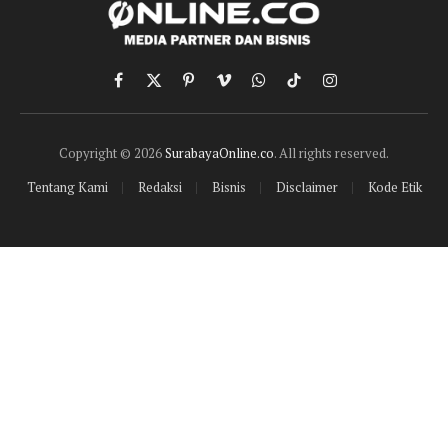
Facebook
X
Pinterest
Vimeo
WhatsApp
TikTok
Instagram
(Twitter)
Copyright © 2026
SurabayaOnline.co
. All rights reserved.
Tentang Kami
Redaksi
Bisnis
Disclaimer
Kode Etik