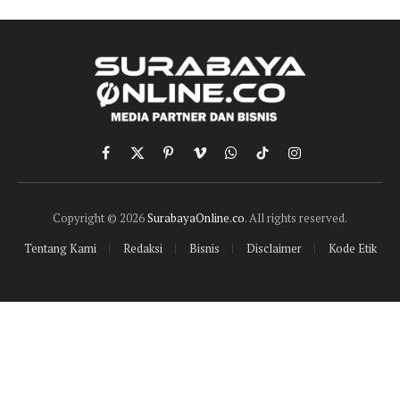
Facebook
X
Pinterest
Vimeo
WhatsApp
TikTok
Instagram
(Twitter)
Copyright © 2026
SurabayaOnline.co
. All rights reserved.
Tentang Kami
Redaksi
Bisnis
Disclaimer
Kode Etik