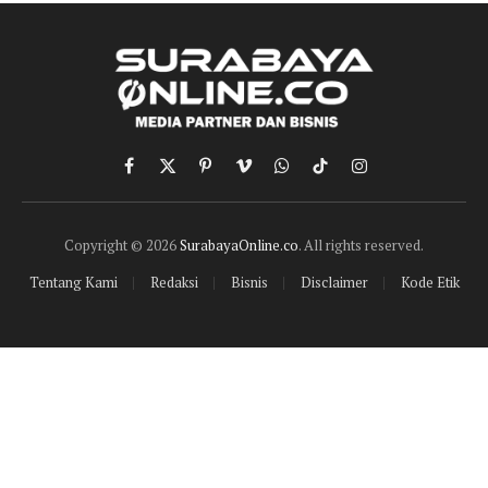
Facebook
X
Pinterest
Vimeo
WhatsApp
TikTok
Instagram
(Twitter)
Copyright © 2026
SurabayaOnline.co
. All rights reserved.
Tentang Kami
Redaksi
Bisnis
Disclaimer
Kode Etik