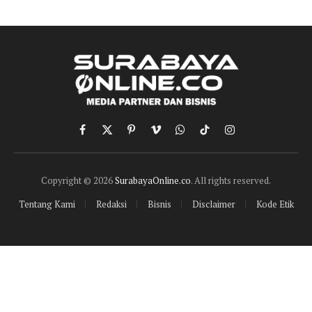
Facebook
X
Pinterest
Vimeo
WhatsApp
TikTok
Instagram
(Twitter)
Copyright © 2026
SurabayaOnline.co
. All rights reserved.
Tentang Kami
Redaksi
Bisnis
Disclaimer
Kode Etik