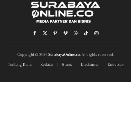
Facebook
X
Pinterest
Vimeo
WhatsApp
TikTok
Instagram
(Twitter)
Copyright © 2026
SurabayaOnline.co
. All rights reserved.
Tentang Kami
Redaksi
Bisnis
Disclaimer
Kode Etik