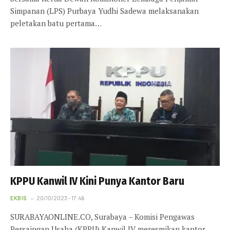
Simpanan (LPS) Purbaya Yudhi Sadewa melaksanakan
peletakan batu pertama…
KPPU Kanwil IV Kini Punya Kantor Baru
EKBIS
20/10/2023 - 17:46
SURABAYAONLINE.CO, Surabaya – Komisi Pengawas
Persaingan Usaha (KPPU) Kanwil IV meresmikan kantor