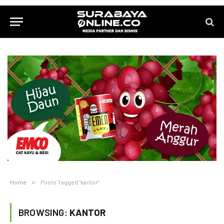
Home
»
Posts Tagged "kantor"
BROWSING:
KANTOR