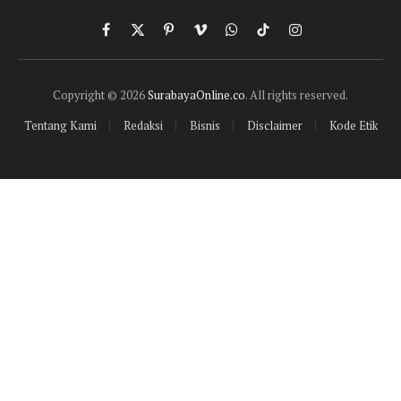
Facebook
X
Pinterest
Vimeo
WhatsApp
TikTok
Instagram
(Twitter)
Copyright © 2026
SurabayaOnline.co
. All rights reserved.
Tentang Kami
Redaksi
Bisnis
Disclaimer
Kode Etik