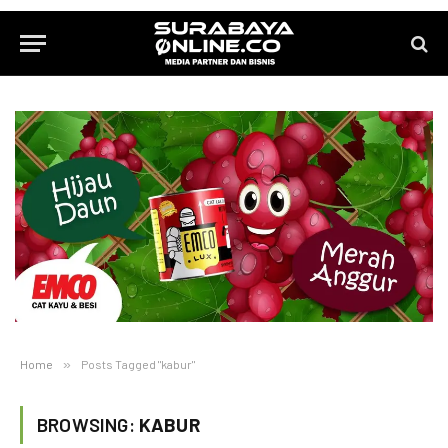
Home
»
Posts Tagged "kabur"
BROWSING:
KABUR