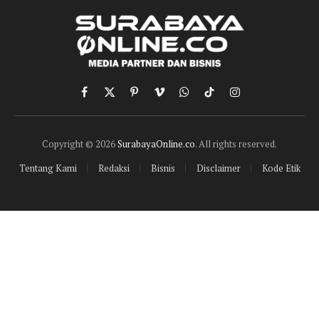
Facebook
X
Pinterest
Vimeo
WhatsApp
TikTok
Instagram
(Twitter)
Copyright © 2026
SurabayaOnline.co
. All rights reserved.
Tentang Kami
Redaksi
Bisnis
Disclaimer
Kode Etik