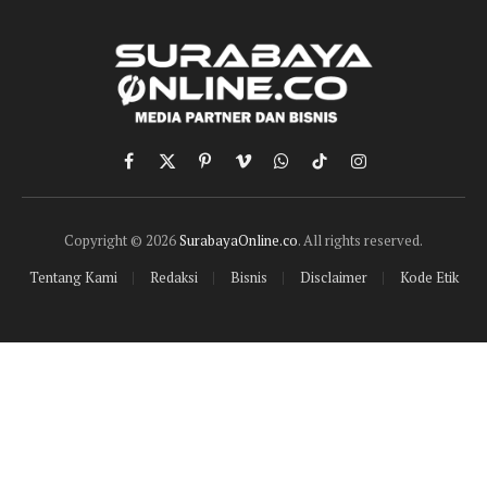
Facebook
X
Pinterest
Vimeo
WhatsApp
TikTok
Instagram
(Twitter)
Copyright © 2026
SurabayaOnline.co
. All rights reserved.
Tentang Kami
Redaksi
Bisnis
Disclaimer
Kode Etik